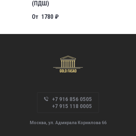
(ПДШ)
От
1780
₽
+7 916 856 0505
+7 915 118 0005
Москва, ул. Адмирала Корнилова 66