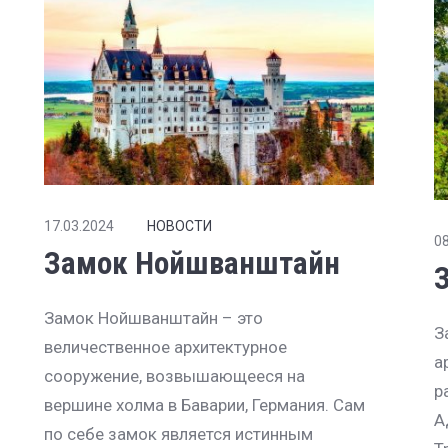
17.03.2024
НОВОСТИ
08
Замок Нойшванштайн
Замок Нойшванштайн – это
З
величественное архитектурное
а
сооружение, возвышающееся на
р
вершине холма в Баварии, Германия. Сам
А
по себе замок является истинным