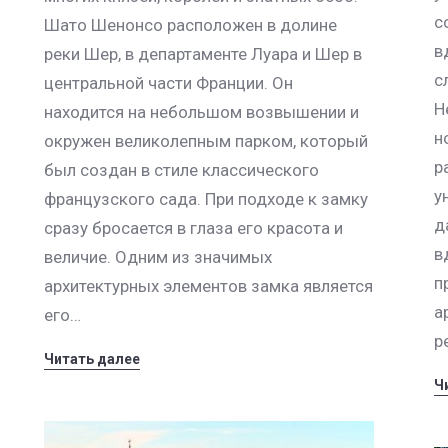
с
Шато Шенонсо расположен в долине
в
реки Шер, в департаменте Луара и Шер в
с
центральной части Франции. Он
Н
находится на небольшом возвышении и
н
окружен великолепным парком, который
р
был создан в стиле классического
у
французского сада. При подходе к замку
д
сразу бросается в глаза его красота и
в
величие. Одним из значимых
п
архитектурных элементов замка является
а
его…
р
Читать далее
Ч