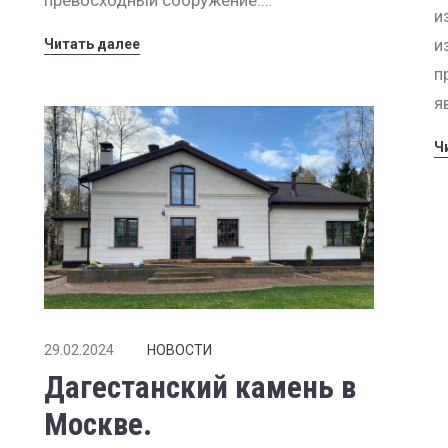
превосходный сооружение.…
и
и
Читать далее
п
я
Ч
29.02.2024
НОВОСТИ
Дагестанский камень в
Москве.