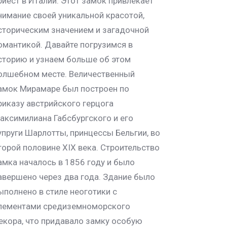
риест в Италии. Этот замок привлекает
нимание своей уникальной красотой,
сторическим значением и загадочной
омантикой. Давайте погрузимся в
сторию и узнаем больше об этом
олшебном месте. Величественный
амок Мирамаре был построен по
риказу австрийского герцога
аксимилиана Габсбургского и его
упруги Шарлотты, принцессы Бельгии, во
торой половине XIX века. Строительство
амка началось в 1856 году и было
авершено через два года. Здание было
ыполнено в стиле неоготики с
лементами средиземноморского
екора, что придавало замку особую