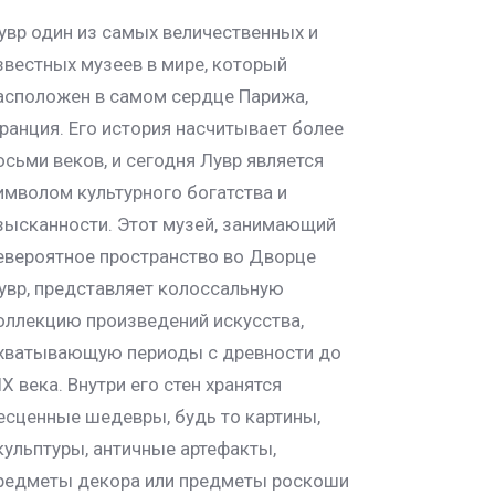
увр один из самых величественных и
звестных музеев в мире, который
асположен в самом сердце Парижа,
ранция. Его история насчитывает более
осьми веков, и сегодня Лувр является
имволом культурного богатства и
зысканности. Этот музей, занимающий
евероятное пространство во Дворце
увр, представляет колоссальную
оллекцию произведений искусства,
хватывающую периоды с древности до
IX века. Внутри его стен хранятся
есценные шедевры, будь то картины,
кульптуры, античные артефакты,
редметы декора или предметы роскоши