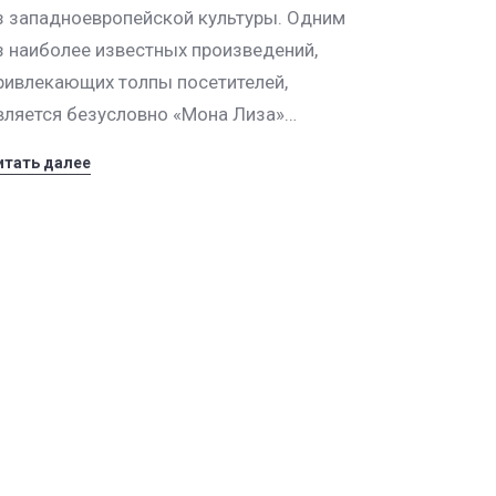
з западноевропейской культуры. Одним
з наиболее известных произведений,
ривлекающих толпы посетителей,
вляется безусловно «Мона Лиза»…
итать далее