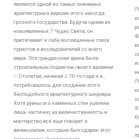
является одной из самых значимых
Л
архитектурных вершин этого некогда
и
грозного государства. Будучи одним из
р
новоявленных 7 Чудес Света, он
Ф
притягивает к себе восхищенные глаза
в
туристов и исследователей со всего
с
мира. Эта грандиозная арена была
и
строительным подвигом своего времени
н
— Столетие, начиная с 70-го года н.э.,
Л
потребовалось для создания этого
к
бесподобного архитектурного шедевра.
о
Хотя руины его каменных стен уцелели
X
лишь частично, их величественность и
б
мастерство все еще говорит о
с
великолепии, которым был одарен этот
п