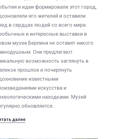
обытия и идеи формировали этот город,
дохновляли его жителей и оставили
лед в сердцах людей со всего мира.
еобычные и интересные выставки в
овом музее Берлина не оставят никого
авнодушным. Они предлагают
никальную возможность заглянуть в
алекое прошлое и почерпнуть
дохновение известными
роизведениями искусства и
рхеологическими находками. Музей
егулярно обновляется…
итать далее