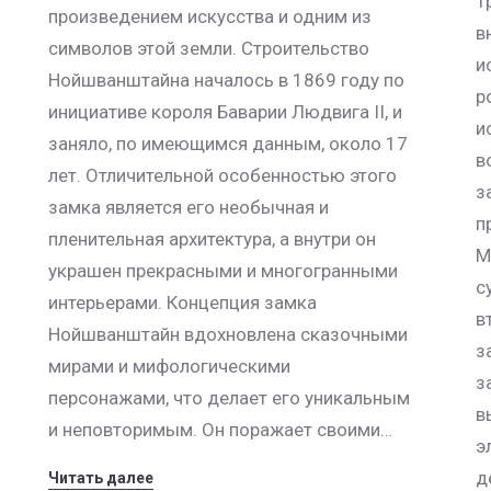
Т
произведением искусства и одним из
в
символов этой земли. Строительство
и
Нойшванштайна началось в 1869 году по
р
инициативе короля Баварии Людвига II, и
и
заняло, по имеющимся данным, около 17
в
лет. Отличительной особенностью этого
з
замка является его необычная и
п
пленительная архитектура, а внутри он
М
украшен прекрасными и многогранными
с
интерьерами. Концепция замка
в
Нойшванштайн вдохновлена сказочными
з
мирами и мифологическими
з
персонажами, что делает его уникальным
в
и неповторимым. Он поражает своими…
э
д
Читать далее