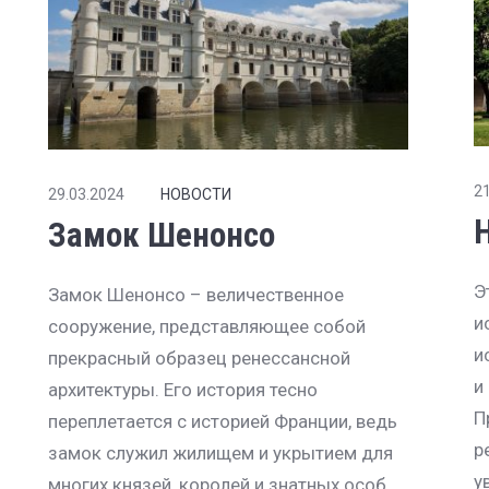
21
29.03.2024
НОВОСТИ
Замок Шенонсо
Э
Замок Шенонсо – величественное
и
сооружение, представляющее собой
и
прекрасный образец ренессансной
и
архитектуры. Его история тесно
П
переплетается с историей Франции, ведь
р
замок служил жилищем и укрытием для
у
многих князей, королей и знатных особ.