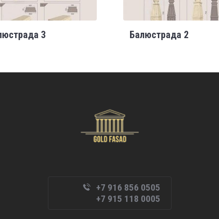
люстрада 3
Балюстрада 2
+7 916 856 0505
+7 915 118 0005